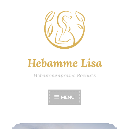
Zum
Inhalt
springen
Hebamme Lisa
Hebammenpraxis Rochlitz
MENÜ
Outdoorsport für Schwangere