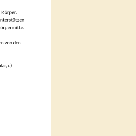
 Körper.
unterstützen
Körpermitte.
en von den
ar, c)