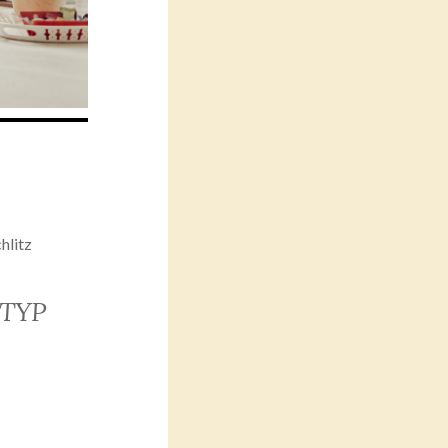
hlitz
TYP
iCalendar
Office 365