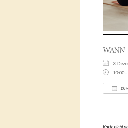
WANN
3. Dez
10:00 -
ZUM
ICS her
Karte nicht v