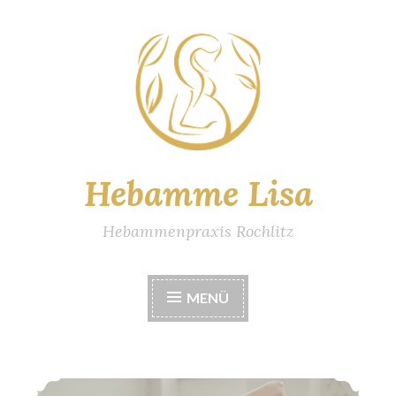
Zum
Inhalt
springen
Hebamme Lisa
Hebammenpraxis Rochlitz
MENÜ
Rückbildungskurs