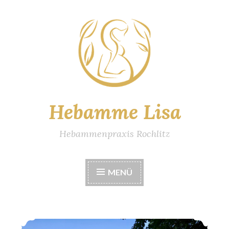
Zum
Inhalt
springen
Hebamme Lisa
Hebammenpraxis Rochlitz
MENÜ
Fit im ersten Lebensjahr – Kinderwagensport