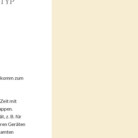
TYP
iCalendar
Office 365
nn komm zum
Zeit mit
nappen.
 z. B. für
eren Geräten
esamten