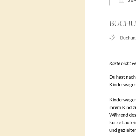
ZUM
ICS her
BUCH
Buchun
Karte nicht v
Du hast nac
Kinderwagens
Kinderwagens
ihrem Kind zu
Während des 
kurze Laufei
und gezielte