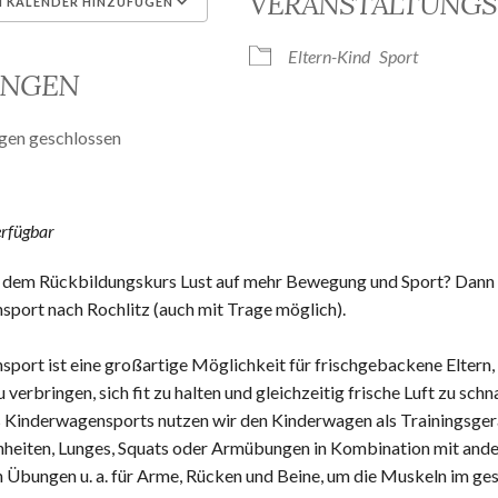
VERANSTALTUNGS
 KALENDER HINZUFÜGEN
unterladen
Google Kalender
Eltern-Kind
Sport
UNGEN
gen geschlossen
erfügbar
h dem Rückbildungskurs Lust auf mehr Bewegung und Sport? Da
port nach Rochlitz (auch mit Trage möglich).
port ist eine großartige Möglichkeit für frischgebackene Eltern, 
 verbringen, sich fit zu halten und gleichzeitig frische Luft zu sch
Kinderwagensports nutzen wir den Kinderwagen als Trainingsgerät,
nheiten, Lunges, Squats oder Armübungen in Kombination mit and
n Übungen u. a. für Arme, Rücken und Beine, um die Muskeln im g