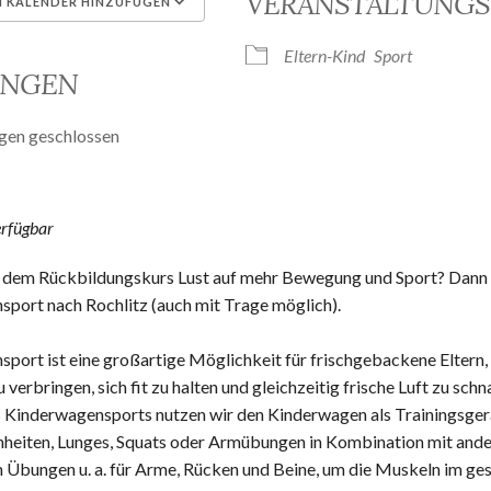
VERANSTALTUNGS
 KALENDER HINZUFÜGEN
unterladen
Google Kalender
Eltern-Kind
Sport
UNGEN
gen geschlossen
erfügbar
h dem Rückbildungskurs Lust auf mehr Bewegung und Sport? Da
port nach Rochlitz (auch mit Trage möglich).
port ist eine großartige Möglichkeit für frischgebackene Eltern, 
 verbringen, sich fit zu halten und gleichzeitig frische Luft zu sch
Kinderwagensports nutzen wir den Kinderwagen als Trainingsgerät,
nheiten, Lunges, Squats oder Armübungen in Kombination mit and
n Übungen u. a. für Arme, Rücken und Beine, um die Muskeln im g