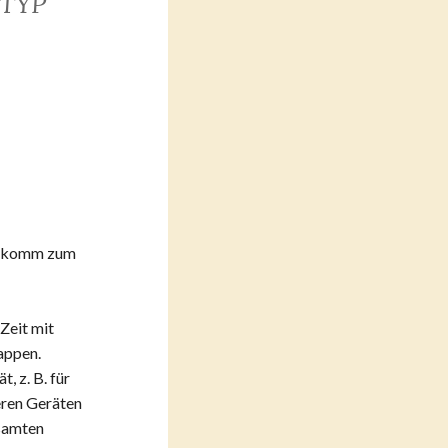
TYP
iCalendar
Office 365
nn komm zum
Zeit mit
nappen.
 z. B. für
eren Geräten
esamten