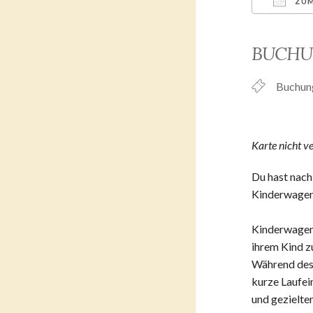
ZUM
ICS her
BUCH
Buchun
Karte nicht v
Du hast nac
Kinderwagens
Kinderwagens
ihrem Kind zu
Während des 
kurze Laufei
und gezielte