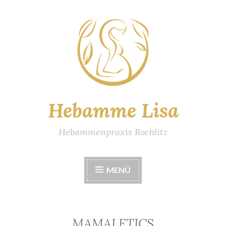
Zum
Inhalt
springen
Hebamme Lisa
Hebammenpraxis Rochlitz
MENÜ
MAMALETICS