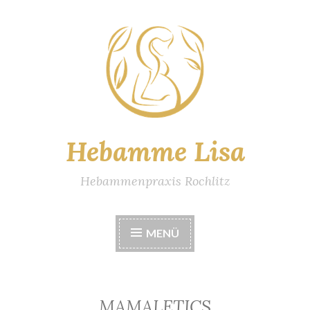
Zum
Inhalt
springen
Hebamme Lisa
Hebammenpraxis Rochlitz
MENÜ
MAMALETICS