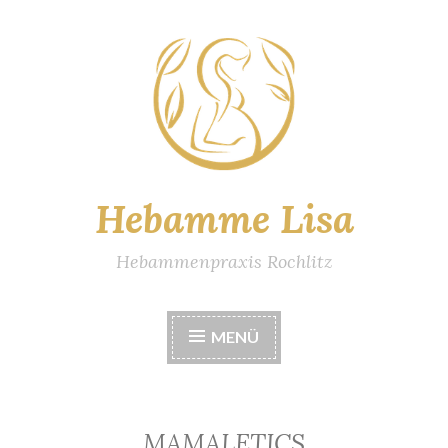
Zum
Inhalt
springen
Hebamme Lisa
Hebammenpraxis Rochlitz
MENÜ
MAMALETICS