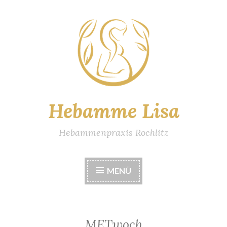
Zum
Inhalt
springen
Hebamme Lisa
Hebammenpraxis Rochlitz
MENÜ
METwoch